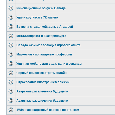
Инновационные бонусы Вавада
Удачи крутятся в 7К казино
Встреча с гадалкой: день с Агафьей
Металлопрокат в Екатеринбурге
Вавада казино: эволюция игрового опыта
Маркетинг - популярные профессии
Уличная мебель для сада, дачи и веранды
Черный список смотреть онлайн
Страхование иностранцев в Чехии
Азартные развлечения будущего
Азартные развлечения будущего
1Win: ваш надежный партнер по ставкам