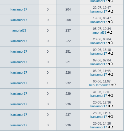
kaniamor17
22-07, 19:47
kaniamor17
0
204
kaniamor17
19-07, 06:47
kaniamor17
0
208
kaniamor17
05-07, 19:34
Iamorial33
0
237
Iamorial33
20-06, 08:04
kaniamor17
0
222
kaniamor17
09-06, 13:10
kaniamor17
0
251
kaniamor17
07-06, 02:04
kaniamor17
0
221
kaniamor17
06-06, 11:48
kaniamor17
0
226
kaniamor17
06-06, 11:07
kaniamor17
1
232
TheoHernandez
31-05, 12:51
kaniamor17
0
229
kaniamor17
28-05, 12:36
kaniamor17
0
236
kaniamor17
28-05, 11:14
kaniamor17
0
237
kaniamor17
26-05, 14:28
kaniamor17
0
236
kaniamor17