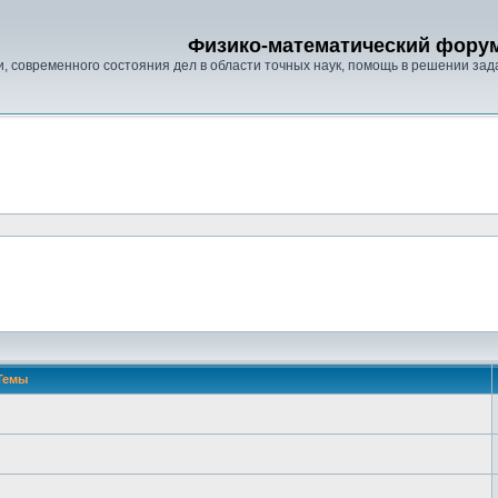
Физико-математический фору
 современного состояния дел в области точных наук, помощь в решении задач
Темы