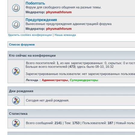
Поболтать
Форум для свободного общения на разные темы.
Модератор:
physmathforum
Предупреждения
Вынесенные предупреждения администрацией форума
Модератор:
physmathforum
Удалить cookies конференции
|
Наша команда
Список форумов
Кто сейчас на конференции
Всего посетителей:
1
, из них зарегистрированных: 0, скрытых: 0 и го
Больше всего посетителей (
473
) здесь было 08-10, 16:32
Зарегистрированные пользователи: нет зарегистрированных пользов
Легенда ::
Администраторы
,
Супермодераторы
Дни рождения
Сегодня нет дней рождения.
Статистика
Всего сообщений:
2141
| Тем:
1753
| Пользователей:
187
| Новый поль