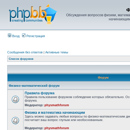
Ф
Обсуждения вопросов физики, математ
начинающим, 
Вход
Регистрация
Сообщения без ответов
|
Активные темы
Список форумов
Форум
Физико-математический форум
Правила форума
Правила пользование форумом соблюдение которых обязательно. Ос
форума.
Модератор:
physmathforum
Физика и математика начинающим
Здесь можно задавать любые вопросы по физико-математическим дисц
посчитает ваш вопрос глупым или необоснованным.
Модератор:
physmathforum