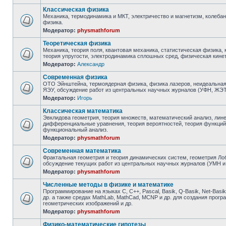
Классическая физика
Механика, термодинамика и МКТ, электричество и магнетизм, колебан
физика.
Модератор:
physmathforum
Теоретическая физика
Механика, теория поля, квантовая механика, статистическая физика,
теория упругости, электродинамика сплошных сред, физическая кинет
Модератор:
Александр
Современная физика
ОТО Эйнштейна, термоядерная физика, физика лазеров, неидеальная
ЯЭУ, обсуждение работ из центральных научных журналов (УФН, ЖЭТФ
Модератор:
Игорь
Классическая математика
Эвклидова геометрия, теория множеств, математический анализ, лине
дифференциальные уравнения, теория вероятностей, теория функций
функциональный анализ.
Модератор:
physmathforum
Современная математика
Фрактальная геометрия и теория динамических систем, геометрия Лоб
обсуждение текущих работ из центральных научных журналов (УМН и 
Модератор:
physmathforum
Численные методы в физике и математике
Программирование на языках C, C++, Pascal, Basik, Q-Basik, Net-Basik, F
др. а также средах MathLab, MathCad, MCNP и др. для создания прог
геометрических изображений и др.
Модератор:
physmathforum
Физико-математические гипотезы