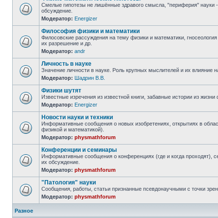
Смелые гипотезы не лишённые здравого смысла, "периферия" науки -
обсуждение.
Модератор:
Energizer
Философия физики и математики
Филосовские рассуждения на тему физики и математики, гносеология 
их разрешение и др.
Модератор:
andr
Личность в науке
Значение личности в науке. Роль крупных мыслителей и их влияние на
Модератор:
Шадрин В.В.
Физики шутят
Известные изречения из известной книги, забавные истории из жизни 
Модератор:
Energizer
Новости науки и техники
Информативные сообщения о новых изобретениях, открытиях в област
физикой и математикой).
Модератор:
physmathforum
Конференции и семинары
Информативные сообщения о конференциях (где и когда проходят), с
их обсуждение.
Модератор:
physmathforum
"Патология" науки
Сообщения, работы, статьи признанные псевдонаучными с точки зрен
Модератор:
physmathforum
Разное