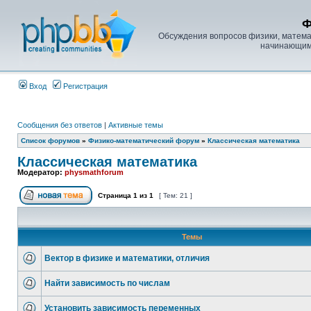
Ф
Обсуждения вопросов физики, математ
начинающим, 
Вход
Регистрация
Сообщения без ответов
|
Активные темы
Список форумов
»
Физико-математический форум
»
Классическая математика
Классическая математика
Модератор:
physmathforum
Страница
1
из
1
[ Тем: 21 ]
Темы
Вектор в физике и математики, отличия
Найти зависимость по числам
Установить зависимость переменных