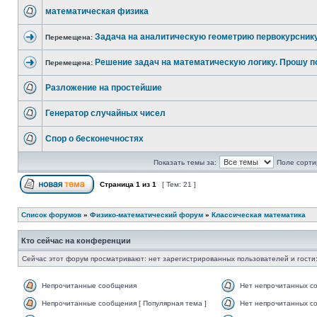
математическая физика
Задача на аналитическую геометрию первокурсник
Перемещена:
Решение задач на математическую логику. Прошу п
Перемещена:
Разложение на простейшие
Генератор случайных чисел
Спор о бесконечностях
Показать темы за:
Поле сорти
Страница
1
из
1
[ Тем: 21 ]
Список форумов
»
Физико-математический форум
»
Классическая математика
Кто сейчас на конференции
Сейчас этот форум просматривают: нет зарегистрированных пользователей и гости:
Непрочитанные сообщения
Нет непрочитанных с
Непрочитанные сообщения [ Популярная тема ]
Нет непрочитанных со